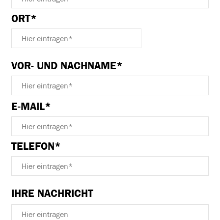
ORT*
VOR- UND NACHNAME*
BITTE
E-MAIL*
LASSE
DIESES
FELD
TELEFON*
LEER.
IHRE NACHRICHT