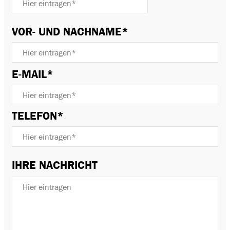
VOR- UND NACHNAME*
BITTE
E-MAIL*
LASSE
DIESES
FELD
TELEFON*
LEER.
IHRE NACHRICHT