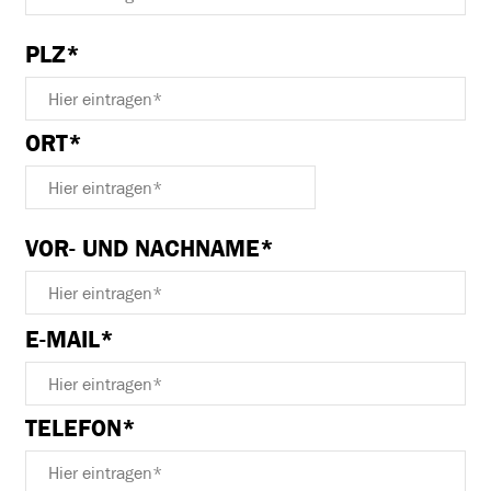
PLZ*
ORT*
VOR- UND NACHNAME*
BITTE
E-MAIL*
LASSE
DIESES
FELD
TELEFON*
LEER.